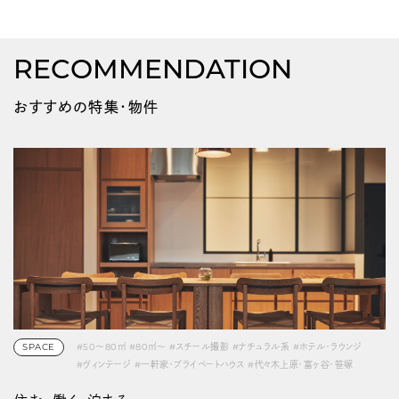
RECOMMENDATION
おすすめの特集・物件
SPACE
#50〜80㎡
#80㎡〜
#スチール撮影
#ナチュラル系
#ホテル・ラウンジ
#ヴィンテージ
#一軒家・プライベートハウス
#代々木上原・富ヶ谷・笹塚
#動画撮影
#駅チカ