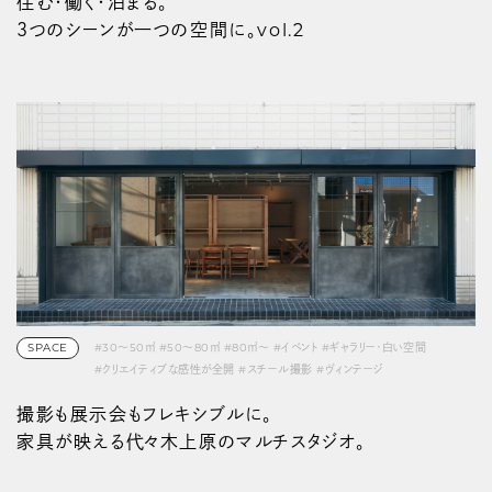
住む・働く・泊まる。
３つのシーンが一つの空間に。vol.2
SPACE
#30〜50㎡
#50〜80㎡
#80㎡〜
#イベント
#ギャラリー・白い空間
#クリエイティブな感性が全開
#スチール撮影
#ヴィンテージ
#代々木上原・富ヶ谷・笹塚
#動画撮影
#展示会・ポップアップ
#駅チカ
撮影も展示会もフレキシブルに。
家具が映える代々木上原のマルチスタジオ。