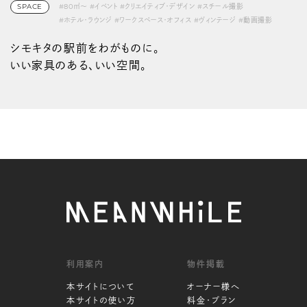
SPACE
#80㎡〜
#イベント
#クリエイティブ・デザイン
#スチール撮影
#ホテル・ラウンジ
#ワークスペース・オフィス
#ヴィンテージ
#動画撮影
#展示会・ポップアップ
#池尻・三軒茶屋・下北沢
#駅チカ
シモキタの駅前をわがものに。
いい家具のある、いい空間。
利用案内
物件掲載
本サイトについて
オーナー様へ
本サイトの使い方
料金・プラン