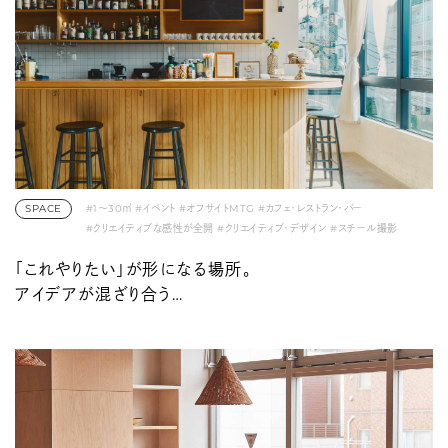
SPACE
#1〜30㎡
#イベント
#オフサイトMTG
#カフェ・レストラン・バー
#クリエイティブな感性が全開
#クリエイティブ・デザイン
#スチール撮影
#ワークスペース・オフィス
#代々木上原・富ヶ谷・笹塚
#動画撮影
「これやりたい」が形になる場所。
#展示会・ポップアップ
#間借り
アイデアが混ざり合う
クリエイティブコミュニティ