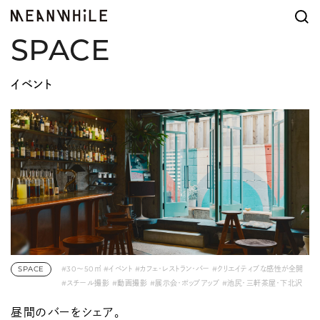
SPACE
イベント
SPACE
#30〜50㎡
#イベント
#カフェ・レストラン・バー
#クリエイティブな感性が全開
#スチール撮影
#動画撮影
#展示会・ポップアップ
#池尻・三軒茶屋・下北沢
#素材フェチ
#駅チカ
昼間のバーをシェア。