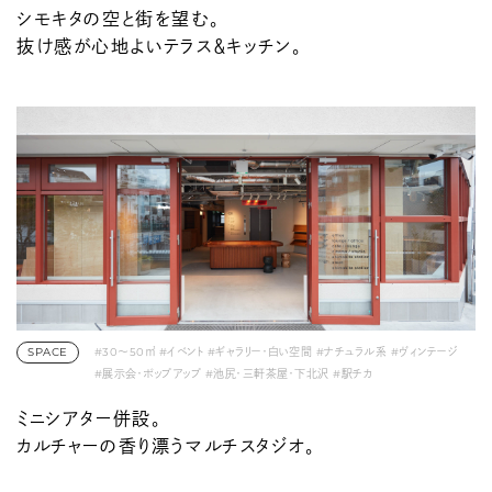
シモキタの空と街を望む。
抜け感が心地よいテラス＆キッチン。
SPACE
#30〜50㎡
#イベント
#ギャラリー・白い空間
#ナチュラル系
#ヴィンテージ
#展示会・ポップアップ
#池尻・三軒茶屋・下北沢
#駅チカ
ミニシアター併設。
カルチャーの香り漂うマルチスタジオ。