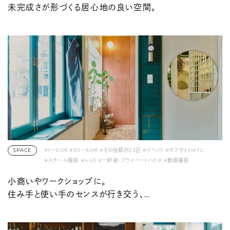
未完成さが形づくる居心地の良い空間。
SPACE
#1〜30㎡
#30〜50㎡
#その他都内23区
#イベント
#オフサイトMTG
#スチール撮影
#レトロ
#一軒家・プライベートハウス
#動画撮影
#展示会・ポップアップ
#建築家
小商いやワークショップに。
住み手と使い手のセンスが行き交う、
サロンのような元ヘアサロン。