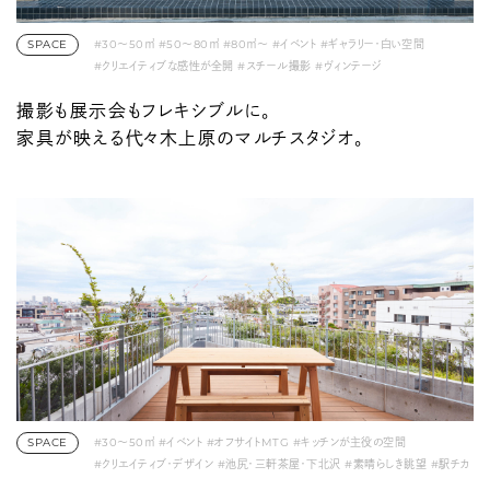
SPACE
#30〜50㎡
#50〜80㎡
#80㎡〜
#イベント
#ギャラリー・白い空間
#クリエイティブな感性が全開
#スチール撮影
#ヴィンテージ
#代々木上原・富ヶ谷・笹塚
#動画撮影
#展示会・ポップアップ
#駅チカ
撮影も展示会もフレキシブルに。
家具が映える代々木上原のマルチスタジオ。
SPACE
#30〜50㎡
#イベント
#オフサイトMTG
#キッチンが主役の空間
#クリエイティブ・デザイン
#池尻・三軒茶屋・下北沢
#素晴らしき眺望
#駅チカ