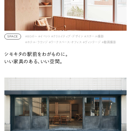
SPACE
#80㎡〜
#イベント
#クリエイティブ・デザイン
#スチール撮影
#ホテル・ラウンジ
#ワークスペース・オフィス
#ヴィンテージ
#動画撮影
#展示会・ポップアップ
#池尻・三軒茶屋・下北沢
#駅チカ
シモキタの駅前をわがものに。
いい家具のある、いい空間。