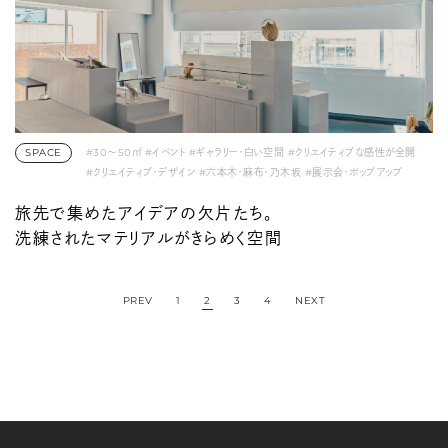
SPACE
#30〜50㎡
#イベント
#ギャラリー・白い空間
#クリエイティブな感性が全開
#クリエイティブ・デザイン
#六本木・麻布・乃木坂
#展示会・ポップアップ
#建築家
#素材フェチ
旅先で集めたアイデアの欠片たち。
洗練されたマテリアルがきらめく空間
1
2
3
4