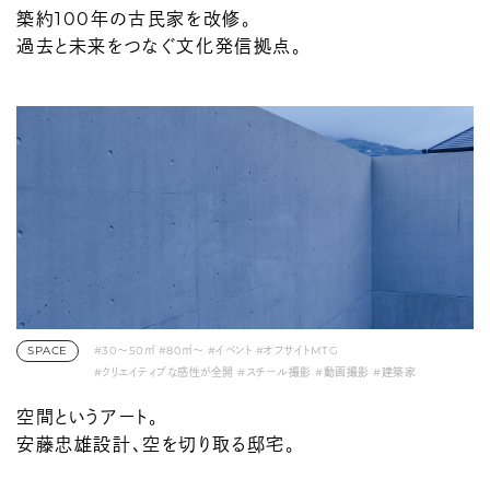
築約100年の古民家を改修。
過去と未来をつなぐ文化発信拠点。
SPACE
#30〜50㎡
#80㎡〜
#イベント
#オフサイトMTG
#クリエイティブな感性が全開
#スチール撮影
#動画撮影
#建築家
空間というアート。
安藤忠雄設計、空を切り取る邸宅。