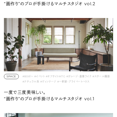
“画作り”のプロが手掛けるマルチスタジオ vol.2
SPACE
#80㎡〜
#イベント
#オフサイトMTG
#ガレージ・倉庫ライク
#スチール撮影
#ナチュラル系
#ヴィンテージ
#一軒家・プライベートハウス
#代々木上原・富ヶ谷・笹塚
#動画撮影
#展示会・ポップアップ
一度で三度美味しい。
“画作り”のプロが手掛けるマルチスタジオ vol.1