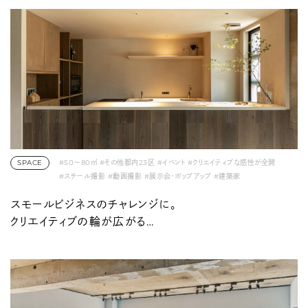
SPACE
#50〜80㎡
#その他都内23区
#イベント
#クリエイティブな感性が全開
#スチール撮影
#動画撮影
#展示会・ポップアップ
#建築家
#池尻・三軒茶屋・下北沢
#素材フェチ
スモールビジネスのチャレンジに。
クリエイティブの輪が広がる
ストリートオフィス。