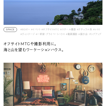
SPACE
#80㎡〜
#イベント
#オフサイトMTG
#スチール撮影
#ナチュラル系
#レトロ
#ヴィンテージ
#一軒家・プライベートハウス
#動画撮影
#展示会・ポップアップ
#自然・緑あふれる
オフサイトMTGや撮影利用に。
海と山を望むワーケーションハウス。