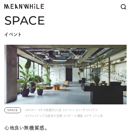
SPACE
イベント
SPACE
#80㎡〜
#その他都内23区
#イベント
#インダストリアル
#クリエイティブな感性が全開
#スチール撮影
#ナチュラル系
#モダン・大人な空間
#ヴィンテージ
#動画撮影
#展示会・ポップアップ
心地良い無機質感。
#素材フェチ