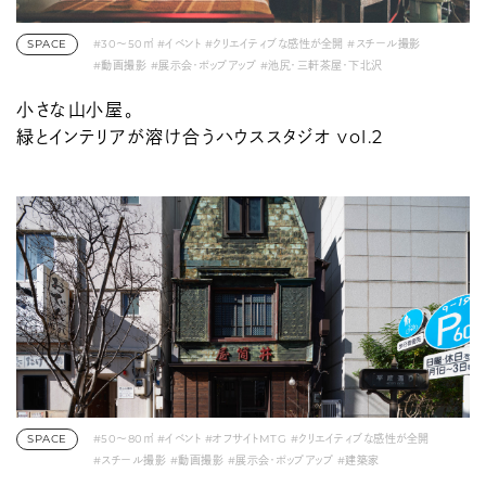
SPACE
#30〜50㎡
#イベント
#クリエイティブな感性が全開
#スチール撮影
#動画撮影
#展示会・ポップアップ
#池尻・三軒茶屋・下北沢
小さな山小屋。
緑とインテリアが溶け合うハウススタジオ vol.2
SPACE
#50〜80㎡
#イベント
#オフサイトMTG
#クリエイティブな感性が全開
#スチール撮影
#動画撮影
#展示会・ポップアップ
#建築家
#銀座・有楽町・東京