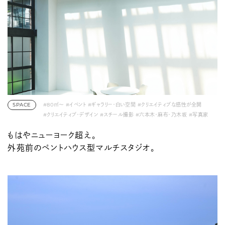
SPACE
#80㎡〜
#イベント
#ギャラリー・白い空間
#クリエイティブな感性が全開
#クリエイティブ・デザイン
#スチール撮影
#六本木・麻布・乃木坂
#写真家
#動画撮影
#展示会・ポップアップ
#渋谷・原宿・千駄ヶ谷
#素材フェチ
もはやニューヨーク超え。
#青山・表参道・外苑前
外苑前のペントハウス型マルチスタジオ。