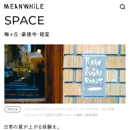
SPACE
梅ヶ丘・豪徳寺・経堂
SPACE
#50〜80㎡
#イベント
#カフェ・レストラン・バー
#ギャラリー・白い空間
#クリエイティブな感性が全開
#スチール撮影
#動画撮影
#展示会・ポップアップ
#料理家・バリスタ
#梅ヶ丘・豪徳寺・経堂
日常の質が上がる体験を。